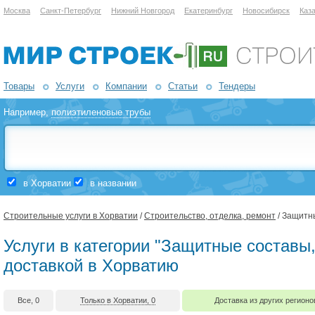
Москва
Санкт-Петербург
Нижний Новгород
Екатеринбург
Новосибирск
Каз
Товары
Услуги
Компании
Статьи
Тендеры
Например,
полиэтиленовые трубы
в Хорватии
в названии
Строительные услуги в Хорватии
/
Строительство, отделка, ремонт
/ Защитны
Услуги в категории "Защитные составы,
доставкой в Хорватию
Все, 0
Только в Хорватии, 0
Доставка из других регионо