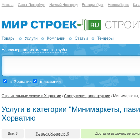
Москва
Санкт-Петербург
Нижний Новгород
Екатеринбург
Новосибирск
Каз
Товары
Услуги
Компании
Статьи
Тендеры
Например,
полиэтиленовые трубы
в Хорватии
в названии
Строительные услуги в Хорватии
/
Сооружения, конструкции
/ Минимаркеты,
Услуги в категории "Минимаркеты, пави
Хорватию
Все, 3
Только в Хорватии, 0
Доставка из других регионо