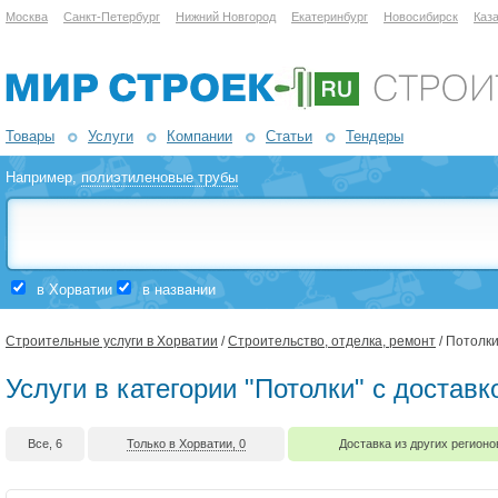
Москва
Санкт-Петербург
Нижний Новгород
Екатеринбург
Новосибирск
Каз
Товары
Услуги
Компании
Статьи
Тендеры
Например,
полиэтиленовые трубы
в Хорватии
в названии
Строительные услуги в Хорватии
/
Строительство, отделка, ремонт
/ Потолк
Услуги в категории "Потолки" с достав
Все, 6
Только в Хорватии, 0
Доставка из других регионо