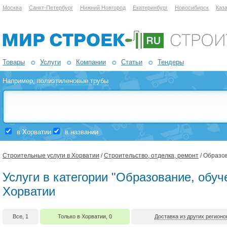
Москва
Санкт-Петербург
Нижний Новгород
Екатеринбург
Новосибирск
Каз
Товары
Услуги
Компании
Статьи
Тендеры
Например,
полиэтиленовые трубы
в Хорватии
в названии
Строительные услуги в Хорватии
/
Строительство, отделка, ремонт
/ Образо
Услуги в категории "Образование, обуч
Хорватии
Все, 1
Только в Хорватии, 0
Доставка из других регионо