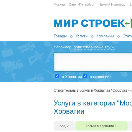
Москва
Санкт-Петербург
Нижний Новгород
Е
Товары
Услуги
Компании
Стат
Например,
полиэтиленовые трубы
в Хорватии
в названии
Строительные услуги в Хорватии
/
Сооружения
Услуги в категории "Мо
Хорватии
Все, 2
Только в Хорватии, 0