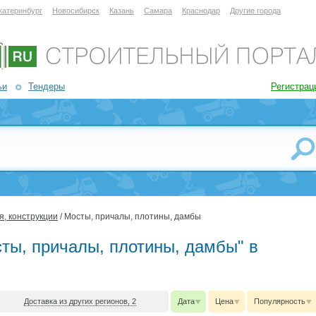
катеринбург
Новосибирск
Казань
Самара
Краснодар
Другие города
ьи
Тендеры
Регистрац
, конструкции
/ Мосты, причалы, плотины, дамбы
сты, причалы, плотины, дамбы" в
Доставка из других регионов, 2
Дата
Цена
Популярность