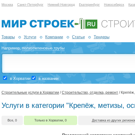
Москва
Санкт-Петербург
Нижний Новгород
Екатеринбург
Новосибирск
Каз
Товары
Услуги
Компании
Статьи
Тендеры
Например,
полиэтиленовые трубы
в Хорватии
в названии
Строительные услуги в Хорватии
/
Строительство, отделка, ремонт
/ Крепёж,
Услуги в категории "Крепёж, метизы, о
Все, 0
Только в Хорватии, 0
Доставка из других регионо