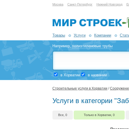
Москва
Санкт-Петербург
Нижний Новгород
Е
Товары
Услуги
Компании
Стат
Например,
полиэтиленовые трубы
в Хорватии
в названии
Строительные услуги в Хорватии
/
Сооружения
Услуги в категории "За
Все, 0
Только в Хорватии, 0