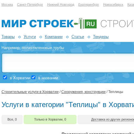
Москва
Санкт-Петербург
Нижний Новгород
Екатеринбург
Новосибирск
Каз
Товары
Услуги
Компании
Статьи
Тендеры
Например,
полиэтиленовые трубы
в Хорватии
в названии
Строительные услуги в Хорватии
/
Сооружения, конструкции
/ Теплицы
Услуги в категории "Теплицы" в Хорват
Все, 0
Только в Хорватии, 0
Доставка из других регионо