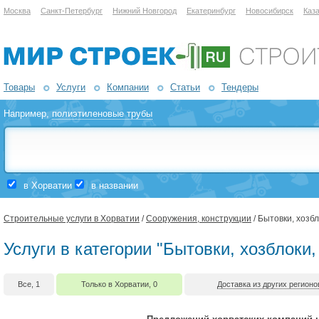
Москва
Санкт-Петербург
Нижний Новгород
Екатеринбург
Новосибирск
Каз
Товары
Услуги
Компании
Статьи
Тендеры
Например,
полиэтиленовые трубы
в Хорватии
в названии
Строительные услуги в Хорватии
/
Сооружения, конструкции
/ Бытовки, хозбл
Услуги в категории "Бытовки, хозблоки,
Все, 1
Только в Хорватии, 0
Доставка из других регионо