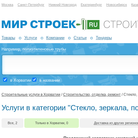
Москва
Санкт-Петербург
Нижний Новгород
Екатеринбург
Новосибирск
Каз
Товары
Услуги
Компании
Статьи
Тендеры
Например,
полиэтиленовые трубы
в Хорватии
в названии
Строительные услуги в Хорватии
/
Строительство, отделка, ремонт
/ Стекло,
Услуги в категории "Стекло, зеркала, 
Все, 2
Только в Хорватии, 0
Доставка из других регионо