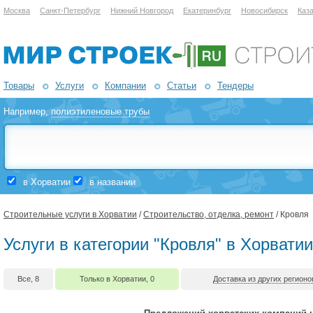
Москва
Санкт-Петербург
Нижний Новгород
Екатеринбург
Новосибирск
Каз
Товары
Услуги
Компании
Статьи
Тендеры
Например,
полиэтиленовые трубы
в Хорватии
в названии
Строительные услуги в Хорватии
/
Строительство, отделка, ремонт
/ Кровля
Услуги в категории "Кровля" в Хорватии
Все, 8
Только в Хорватии, 0
Доставка из других регионо