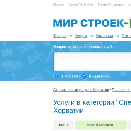
Москва
Санкт-Петербург
Нижний Новгород
Е
Товары
Услуги
Компании
Стат
Например,
полиэтиленовые трубы
в Хорватии
в названии
Строительные услуги в Хорватии
/
Транспорт,
Услуги в категории "Сп
Хорватии
Все, 1
Только в Хорватии, 0