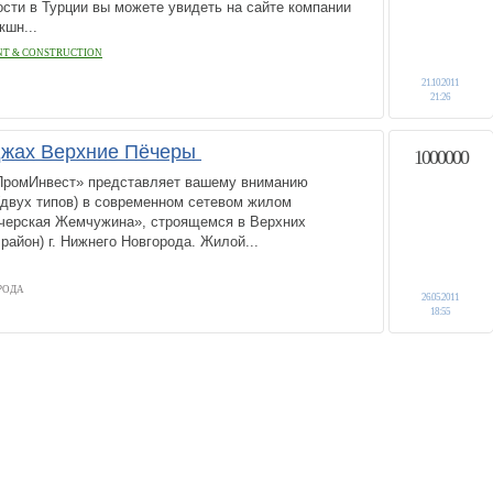
сти в Турции вы можете увидеть на сайте компании
кшн...
T & CONSTRUCTION
21.10.2011
21:26
джах Верхние Пёчеры
1000000
ПромИнвест» представляет вашему вниманию
(двух типов) в современном сетевом жилом
ечерская Жемчужина», строящемся в Верхних
район) г. Нижнего Новгорода. Жилой...
РОДА
26.05.2011
18:55