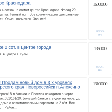
тре Краснодара
16000000
4 сотках, в самом центре Краснодара. Фасад 29
делка. Теплый пол. Все коммуникации центральные.
ти. Обмен возможен. Звоните!
25.06.2020
09:45
ке 2 сот. в центре города
1350000
. в центре г. Тулы
10.04.2017
11:57
! Продам новый дом в 3-х уровнях
13100000
рского края Новороссийск п.Алексино
рого! В п.Алексино.Поселок находится в черте
нях.351/161/20, Большой балкон с видом на море. До
 доме с автоматическими воротами на 2 а/м. Все
т. Район...