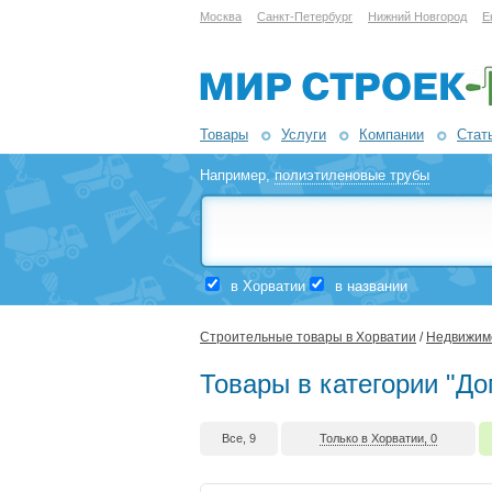
Москва
Санкт-Петербург
Нижний Новгород
Е
Товары
Услуги
Компании
Стат
Например,
полиэтиленовые трубы
в Хорватии
в названии
Строительные товары в Хорватии
/
Недвижим
Товары в категории "До
Все, 9
Только в Хорватии, 0