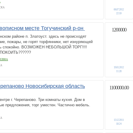
А
СКА
06.07.2012
22:59
вописном месте Тогучинский р-он
1200000
нском районе п. Златоуст. здесь не происходят
ие, пожары, не горят торфянники, нет изнуряющей
ить спокойно. ВОЗМОЖЕН НЕБОЛЬШОЙ ТОРГ!!!!
ПОКОИТЬ??????
ИЕВНА
КА
19.01.2012
11:28
ерепаново Новосибирская область
1100000.00
нтре г. Черепаново. Три комнаты кухня. Дом в
ые предложения, торг уместен. Частично мебель.
КА
13.12.2011
18:24