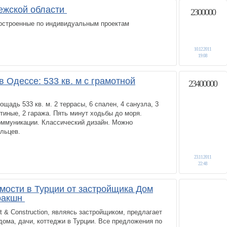
ежской области
2300000
остроенные по индивидуальным проектам
10.12.2011
19:08
 Одессе: 533 кв. м с грамотной
23400000
щадь 533 кв. м. 2 террасы, 6 спален, 4 санузла, 3
стиные, 2 гаража. Пять минут ходьбы до моря.
оммуникации. Классический дизайн. Можно
льцев.
23.11.2011
22:48
ости в Турции от застройщика Дом
тракшн
 & Construction, являясь застройщиком, предлагает
дома, дачи, коттеджи в Турции. Все предложения по