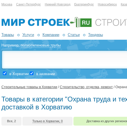
Москва
Санкт-Петербург
Нижний Новгород
Екатеринбург
Новосибирск
Каз
Товары
Услуги
Компании
Статьи
Тендеры
Например,
полиэтиленовые трубы
в Хорватии
в названии
Строительные товары в Хорватии
/
Строительство, отделка, ремонт
/ Охрана
Товары в категории "Охрана труда и те
доставкой в Хорватию
Все, 2
Только в Хорватии, 0
Доставка из других регионо