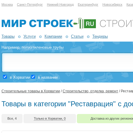
Москва
Санкт-Петербург
Нижний Новгород
Екатеринбург
Новосибирск
Каз
Товары
Услуги
Компании
Статьи
Тендеры
Например,
полиэтиленовые трубы
в Хорватии
в названии
Строительные товары в Хорватии
/
Строительство, отделка, ремонт
/ Реста
Товары в категории "Реставрация" с д
Все, 4
Только в Хорватии, 0
Доставка из других регионо