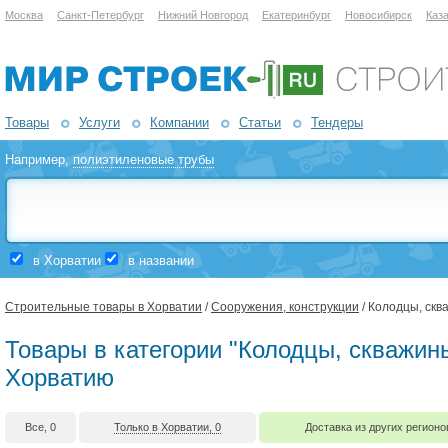
Москва
Санкт-Петербург
Нижний Новгород
Екатеринбург
Новосибирск
Каз
Товары
Услуги
Компании
Статьи
Тендеры
Например,
полиэтиленовые трубы
в Хорватии
в названии
Строительные товары в Хорватии
/
Сооружения, конструкции
/ Колодцы, ск
Товары в категории "Колодцы, скважины
Хорватию
Все, 0
Только в Хорватии, 0
Доставка из других регионо