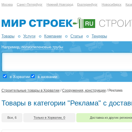
Москва
Санкт-Петербург
Нижний Новгород
Екатеринбург
Новосибирск
Каз
Товары
Услуги
Компании
Статьи
Тендеры
Например,
полиэтиленовые трубы
в Хорватии
в названии
Строительные товары в Хорватии
/
Сооружения, конструкции
/ Реклама
Товары в категории "Реклама" с доста
Все, 6
Только в Хорватии, 0
Доставка из других регионо