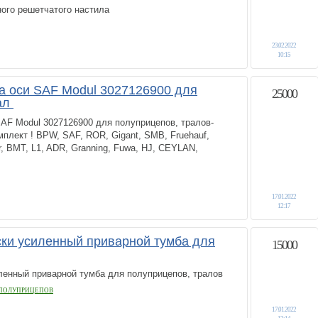
ого решетчатого настила
23.02.2022
10:15
 оси SAF Modul 3027126900 для
25000
ал
AF Modul 3027126900 для полуприцепов, тралов-
мплект ! BPW, SAF, ROR, Gigant, SMB, Fruehauf,
er, BMT, L1, ADR, Granning, Fuwa, HJ, CEYLAN,
17.01.2022
12:17
ки усиленный приварной тумба для
15000
ленный приварной тумба для полуприцепов, тралов
 ПОЛУПРИЦЕПОВ
17.01.2022