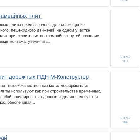
07:37
рамвайных плит
йные плиты предназначены для совмещения
ного, пешеходного движений на одном участке
плит при строительстве трамвайных путей позволяет
ремя монтажа, увеличить...
02.11.2022
10:13
ит дорожных ПДН М-Конструктор
гает высококачественные металлоформы плит
литы используют как при строительстве временных,
 особой популярностью данные изделия пользуются
ах обеспечивая...
02.11.2022
10:06
вай