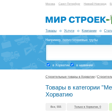
Москва
Санкт-Петербург
Нижний Новгород
Е
Товары
Услуги
Компании
Стат
Например,
полиэтиленовые трубы
в Хорватии
в названии
Строительные товары в Хорватии
/
Строитель
Товары в категории "Ме
Хорватию
Все, 555
Только в Хорватии, 0