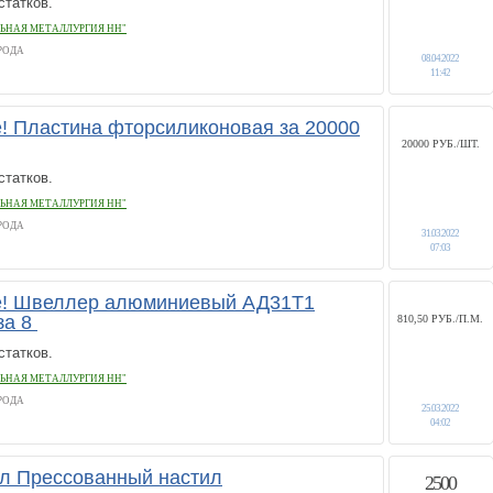
статков.
ЬНАЯ МЕТАЛЛУРГИЯ НН"
РОДА
08.04.2022
11:42
 Пластина фторсиликоновая за 20000
20000 РУБ./ШТ.
статков.
ЬНАЯ МЕТАЛЛУРГИЯ НН"
РОДА
31.03.2022
07:03
! Швеллер алюминиевый АД31Т1
за 8
810,50 РУБ./П.М.
статков.
ЬНАЯ МЕТАЛЛУРГИЯ НН"
РОДА
25.03.2022
04:02
л Прессованный настил
2500