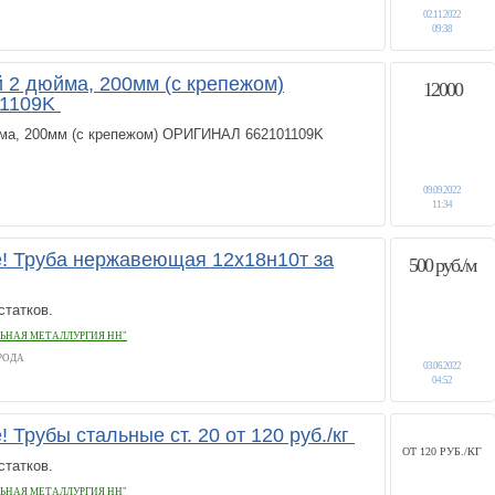
02.11.2022
09:38
 2 дюйма, 200мм (с крепежом)
12000
1109K
ма, 200мм (с крепежом) ОРИГИНАЛ 662101109K
09.09.2022
11:34
! Труба нержавеющая 12х18н10т за
500 руб./м
статков.
ЬНАЯ МЕТАЛЛУРГИЯ НН"
РОДА
03.06.2022
04:52
Трубы стальные ст. 20 от 120 руб./кг
ОТ 120 РУБ./КГ
статков.
ЬНАЯ МЕТАЛЛУРГИЯ НН"