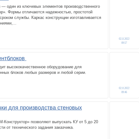
— один из ключевых элементов производственного
ор». Формы отличаются надежностью, простотой
сроком службы. Каркас конструкции изготавливается
ниями,...
02.11.2022
09:57
ентблоков
одит высококачественное оборудование для
онных блоков любых размеров и любой серии.
02.11.2022
09:46
вки для производства стеновых
-Конструктор» позволяют выпускать КУ от 5 до 20
ти от технического задания заказчика.