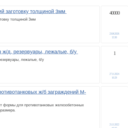
ий заготовку толщиной 3мм
40000
отовку толщиной 3мм
23.06.2026
13:30
 ж/д, резервуары, лежалые, б/у
1
резервуары, лежалые, б/у
27.11.2024
10:29
отивотанковых ж/б заграждений М-
вит формы для противотанковых железобетонных
оразмера.
21.11.2022