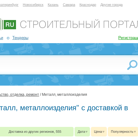
катеринбург
Новосибирск
Казань
Самара
Краснодар
Другие города
ьи
Тендеры
Регистрац
ство, отделка, ремонт
/ Металл, металлоизделия
талл, металлоизделия" с доставкой в
Доставка из других регионов, 555
Дата
Цена
Популярность