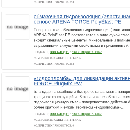
КОЛИЧЕСТВО ПРОСМОТРОВ: 3
обмазочная гидроизоляция (эластична
основе ARENA FORCE PolyElast PE
Поверхностная обмазочная гидроизоляция (эластична
ARENA PolyElast PE поставляется в виде сухой смеси
входят специальные цементы, минеральные и полим
выраженными вяжущими свойствами и применяемый..
ПРОДАВЕЦ:
ООО ЗАВОД ГИДРОИЗОЛЯЦИИ "АРЕНА"
КОМПАНИЯ ИЗ САНКТ-ПЕТЕРБУРГА
КОЛИЧЕСТВО ПРОСМОТРОВ: 2
«гидропломба» для ликвидации актив
FORCE PlugMix PW
Благодаря способности быстро останавливать напорн
трещинах конструкций из бетона и железобетона, сп
гидроизоляционную смесь поверхностного действия
более кратким и емким термином «гидропломба»....
ПРОДАВЕЦ:
ООО ЗАВОД ГИДРОИЗОЛЯЦИИ "АРЕНА"
КОМПАНИЯ ИЗ САНКТ-ПЕТЕРБУРГА
КОЛИЧЕСТВО ПРОСМОТРОВ: 0