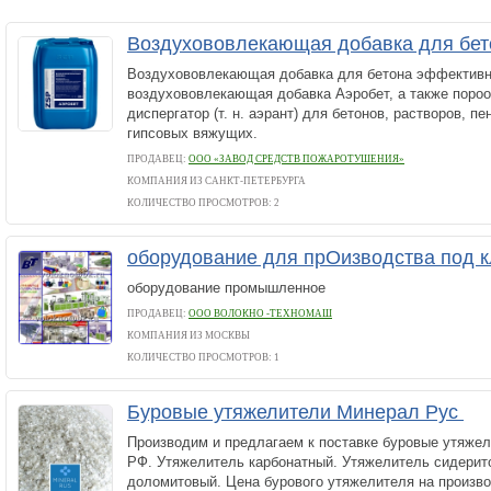
Воздухововлекающая добавка для б
Воздухововлекающая добавка для бетона эффектив
воздухововлекающая добавка Аэробет, а также пороо
диспергатор (т. н. аэрант) для бетонов, растворов, пе
гипсовых вяжущих.
ПРОДАВЕЦ:
ООО «ЗАВОД СРЕДСТВ ПОЖАРОТУШЕНИЯ»
КОМПАНИЯ ИЗ САНКТ-ПЕТЕРБУРГА
КОЛИЧЕСТВО ПРОСМОТРОВ: 2
оборудование для прОизводства под 
оборудование промышленное
ПРОДАВЕЦ:
ООО ВОЛОКНО -ТЕХНОМАШ
КОМПАНИЯ ИЗ МОСКВЫ
КОЛИЧЕСТВО ПРОСМОТРОВ: 1
Буровые утяжелители Минерал Рус
Производим и предлагаем к поставке буровые утяжел
РФ. Утяжелитель карбонатный. Утяжелитель сидерит
доломитовый. Цена бурового утяжелителя на произво