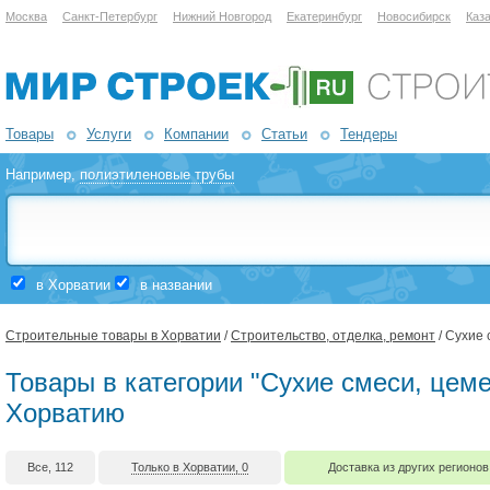
Москва
Санкт-Петербург
Нижний Новгород
Екатеринбург
Новосибирск
Каз
Товары
Услуги
Компании
Статьи
Тендеры
Например,
полиэтиленовые трубы
в Хорватии
в названии
Строительные товары в Хорватии
/
Строительство, отделка, ремонт
/ Сухие 
Товары в категории "Сухие смеси, цеме
Хорватию
Все, 112
Только в Хорватии, 0
Доставка из других регионов