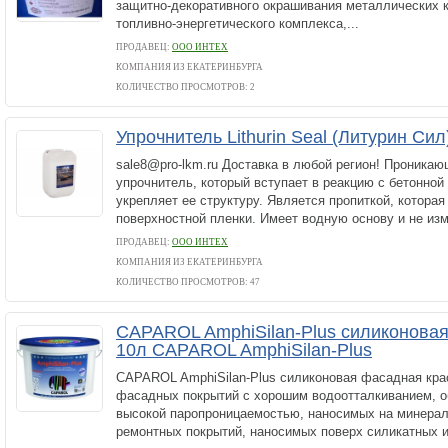
защитно-декоративного окрашивания металлических к
топливно-энергетического комплекса,...
ПРОДАВЕЦ:
ООО ИНТЕХ
КОМПАНИЯ ИЗ ЕКАТЕРИНБУРГА
КОЛИЧЕСТВО ПРОСМОТРОВ: 2
Упрочнитель Lithurin Seal (Литурин Си
sale8@pro-lkm.ru Доставка в любой регион! Проника
упрочнитель, который вступает в реакцию с бетонной
укрепляет ее структуру. Является пропиткой, которая
поверхностной пленки. Имеет водную основу и не изм
ПРОДАВЕЦ:
ООО ИНТЕХ
КОМПАНИЯ ИЗ ЕКАТЕРИНБУРГА
КОЛИЧЕСТВО ПРОСМОТРОВ: 47
CAPAROL AmphiSilan-Plus силиконовая
10л CAPAROL AmphiSilan-Plus
CAPAROL AmphiSilan-Plus силиконовая фасадная кра
фасадных покрытий с хорошим водоотталкиванием, 
высокой паропроницаемостью, наносимых на минерал
ремонтных покрытий, наносимых поверх силикатных и.