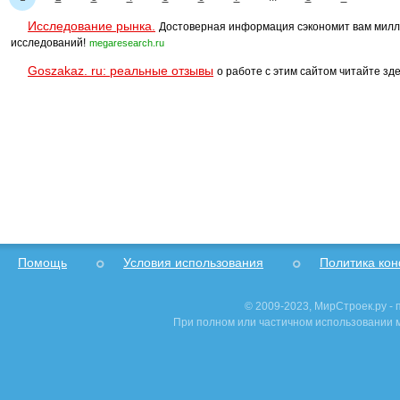
Исследование рынка.
Достоверная информация сэкономит вам милл
исследований!
megaresearch.ru
Goszakaz. ru: реальные отзывы
о работе с этим сайтом читайте зде
Помощь
Условия использования
Политика ко
© 2009-2023, МирСтроек.ру -
При полном или частичном использовании м