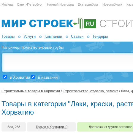
Москва
Санкт-Петербург
Нижний Новгород
Екатеринбург
Новосибирск
Каз
Товары
Услуги
Компании
Статьи
Тендеры
Например,
полиэтиленовые трубы
в Хорватии
в названии
Строительные товары в Хорватии
/
Строительство, отделка, ремонт
/ Лаки, 
Товары в категории "Лаки, краски, раст
Хорватию
Все, 233
Только в Хорватии, 0
Доставка из других регионов