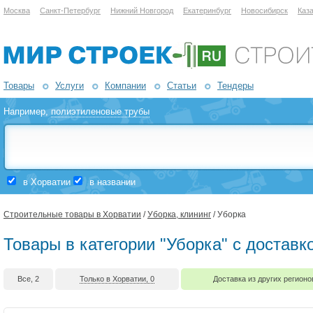
Москва
Санкт-Петербург
Нижний Новгород
Екатеринбург
Новосибирск
Каз
Товары
Услуги
Компании
Статьи
Тендеры
Например,
полиэтиленовые трубы
в Хорватии
в названии
Строительные товары в Хорватии
/
Уборка, клининг
/ Уборка
Товары в категории "Уборка" с доставк
Все, 2
Только в Хорватии, 0
Доставка из других регионо