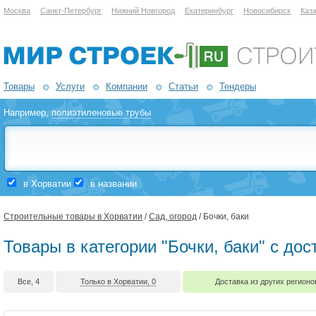
Москва
Санкт-Петербург
Нижний Новгород
Екатеринбург
Новосибирск
Каз
Товары
Услуги
Компании
Статьи
Тендеры
Например,
полиэтиленовые трубы
в Хорватии
в названии
Строительные товары в Хорватии
/
Сад, огород
/ Бочки, баки
Товары в категории "Бочки, баки" с до
Все, 4
Только в Хорватии, 0
Доставка из других регионо