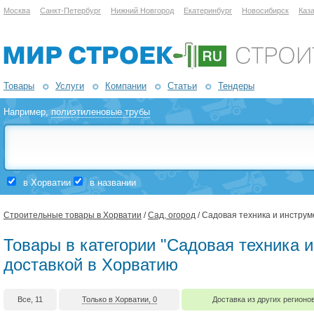
Москва
Санкт-Петербург
Нижний Новгород
Екатеринбург
Новосибирск
Каз
Товары
Услуги
Компании
Статьи
Тендеры
Например,
полиэтиленовые трубы
в Хорватии
в названии
Строительные товары в Хорватии
/
Сад, огород
/ Садовая техника и инструм
Товары в категории "Садовая техника и
доставкой в Хорватию
Все, 11
Только в Хорватии, 0
Доставка из других регионов