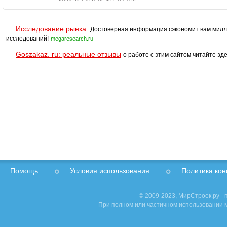
Исследование рынка.
Достоверная информация сэкономит вам милл
исследований!
megaresearch.ru
Goszakaz. ru: реальные отзывы
о работе с этим сайтом читайте зде
Помощь
Условия использования
Политика ко
© 2009-2023, МирСтроек.ру -
При полном или частичном использовании м