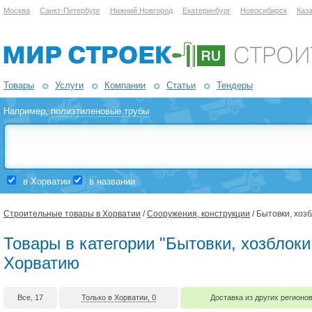
Москва
Санкт-Петербург
Нижний Новгород
Екатеринбург
Новосибирск
Каз
Товары
Услуги
Компании
Статьи
Тендеры
Например,
полиэтиленовые трубы
в Хорватии
в названии
Строительные товары в Хорватии
/
Сооружения, конструкции
/ Бытовки, хозб
Товары в категории "Бытовки, хозблоки,
Хорватию
Все, 17
Только в Хорватии, 0
Доставка из других регионов