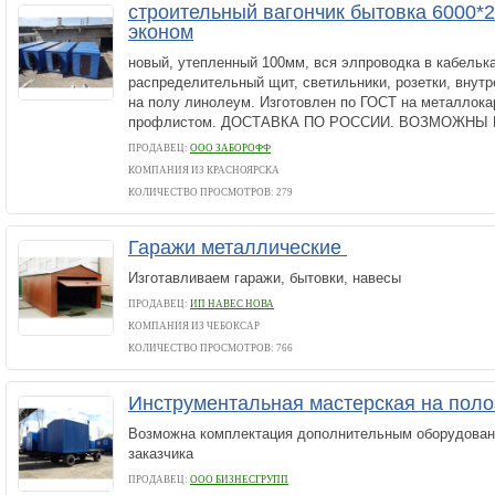
строительный вагончик бытовка 6000*
эконом
новый, утепленный 100мм, вся элпроводка в кабельк
распределительный щит, светильники, розетки, внут
на полу линолеум. Изготовлен по ГОСТ на металлока
профлистом. ДОСТАВКА ПО РОССИИ. ВОЗМОЖНЫ 
ПРОДАВЕЦ:
ООО ЗАБОРОФФ
КОМПАНИЯ ИЗ КРАСНОЯРСКА
КОЛИЧЕСТВО ПРОСМОТРОВ: 279
Гаражи металлические
Изготавливаем гаражи, бытовки, навесы
ПРОДАВЕЦ:
ИП НАВЕС НОВА
КОМПАНИЯ ИЗ ЧЕБОКСАР
КОЛИЧЕСТВО ПРОСМОТРОВ: 766
Инструментальная мастерская на пол
Возможна комплектация дополнительным оборудова
заказчика
ПРОДАВЕЦ:
ООО БИЗНЕСГРУПП