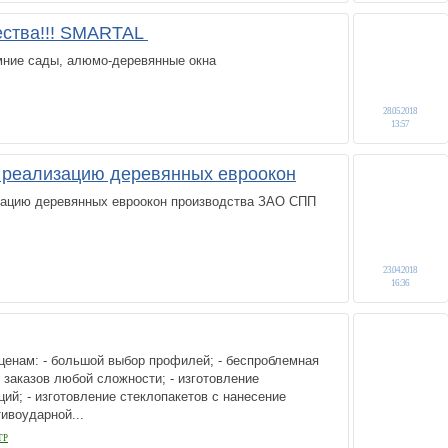
ества!!! SMARTAL
имние сады, алюмо-деревянные окна
28.05.2018
13:57
 реализацию деревянных евроокон
ацию деревянных евроокон производства ЗАО СПП
23.04.2018
16:36
ценам: - большой выбор профилей; - беcпроблемная
 заказов любой сложности; - изготовление
ий; - изготовление стеклопакетов с нанесение
тивоударной...
ТР