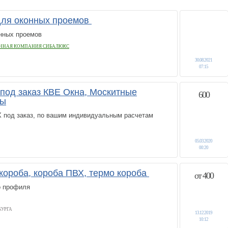
для оконных проемов
нных проемов
ННАЯ КОМПАНИЯ СИБАЛЮКС
30.08.2021
07:15
под заказ КВЕ Окна, Москитные
600
ты
 под заказ, по вашим индивидуальным расчетам
05.03.2020
00:20
ороба, короба ПВХ, термо короба
от 400
о профиля
БУРГА
13.12.2019
10:12