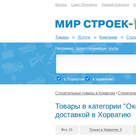
Москва
Санкт-Петербург
Нижний Новгород
Е
Товары
Услуги
Компании
Стат
Например,
полиэтиленовые трубы
в Хорватии
в названии
Строительные товары в Хорватии
/
Строитель
Товары в категории "Ок
доставкой в Хорватию
Все, 21
Только в Хорватии, 0