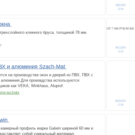
26.02.2015
22:19
окна
ОТ 7 500 РУБ/М КВ.
трехслойного клееного бруса, толщиной 78 мм.
У
09.12.2014
11:25
ПВХ и алюминия Szach-Mat
тся на производстве окон и дверей из ПВХ, ПВХ с
 алюминия.Для произвдства используются
иков как VEKA, Winkhaus, Aluprof.
NDOW FACTORY
08.10.2013
17:19
lwin
 камерный профиль марки Galwin шириной 60 мм и
редставляет собой уникальный материал,