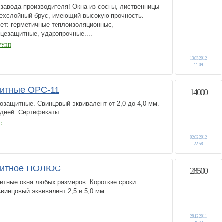
завода-производителя! Окна из сосны, лиственницы
трехслойный брус, имеющий высокую прочность.
ет: герметичные теплоизоляционные,
цезащитные, ударопрочные....
РУПП
13.03.2012
11:09
щитные ОРС-11
14000
озащитные. Свинцовый эквивалент от 2,0 до 4,0 мм.
 дней. Сертификаты.
С
02.02.2012
22:58
ащитное ПОЛЮС
28500
итные окна любых размеров. Короткие сроки
Свинцовый эквивалент 2,5 и 5,0 мм.
28.12.2011