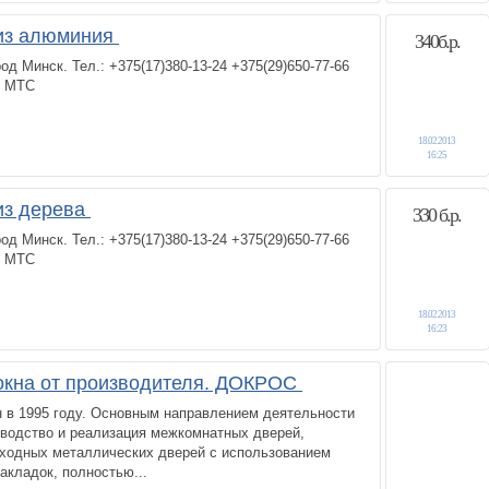
из алюминия
340б.р.
д Минск. Тел.: +375(17)380-13-24 +375(29)650-77-66
6 МТС
18.02.2013
16:25
из дерева
330 б.р.
д Минск. Тел.: +375(17)380-13-24 +375(29)650-77-66
6 МТС
18.02.2013
16:23
окна от производителя. ДОКРОС
 в 1995 году. Основным направлением деятельности
зводство и реализация межкомнатных дверей,
входных металлических дверей с использованием
акладок, полностью...