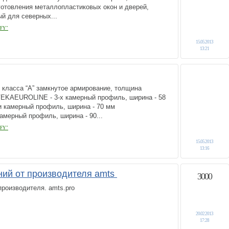
готовления металлопластиковых окон и дверей,
й для северных...
FY"
15.05.2013
13:21
класса “А” замкнутое армирование, толщина
 VEKAEUROLINE - 3-х камерный профиль, ширина - 58
 камерный профиль, ширина - 70 мм
мерный профиль, ширина - 90...
FY"
15.05.2013
13:16
ий от производителя amts
3000
роизводителя. amts.pro
20.02.2013
17:28