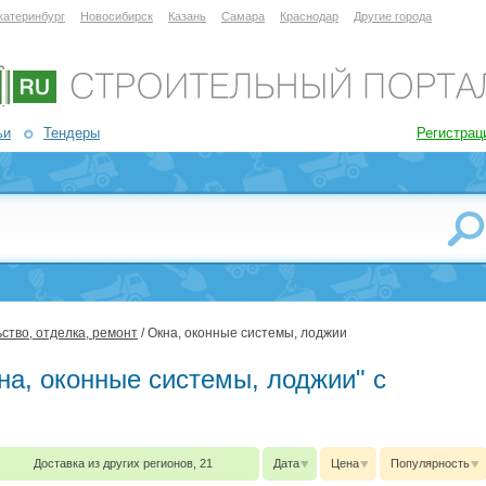
катеринбург
Новосибирск
Казань
Самара
Краснодар
Другие города
ьи
Тендеры
Регистрац
ство, отделка, ремонт
/ Окна, оконные системы, лоджии
на, оконные системы, лоджии" с
Доставка из других регионов, 21
Дата
Цена
Популярность