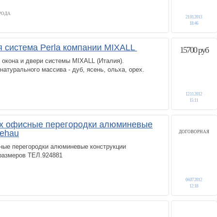
РОДА
21.01.2013
18:46
 система Perla компании MIXALL
15700 руб
окона и двери системы MIXALL (Италия).
натурального массива - дуб, ясень, ольха, орех.
12.11.2012
15:11
вх офисные перегородки алюминевые
rehau
ДОГОВОРНАЯ
сные перегородки алюминевые конструкции
размеров ТЕЛ.924881
04.07.2012
12:18