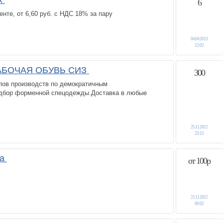
вх
6
нте, от 6,60 руб. с НДС 18% за пару
04.04.2013
12:02
АБОЧАЯ ОБУВЬ СИЗ
300
пов производств по демократичным
дбор форменной спецодежды.Доставка в любые
25.11.2012
23:13
та
от 100р
21.11.2012
00:02