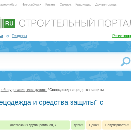
катеринбург
Новосибирск
Казань
Самара
Краснодар
Другие города
ьи
Тендеры
Регистрац
, оборудование, инструмент
/ Спецодежда и средства защиты
пецодежда и средства защиты" с
Доставка из других регионов, 7
Дата
Цена
Популярность