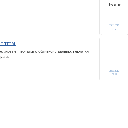
16р шт
20.11.2012
23:58
 оптом
 резиновые, перчатки с обливной ладонью, перчатки
раги.
24.05.2012
09:38