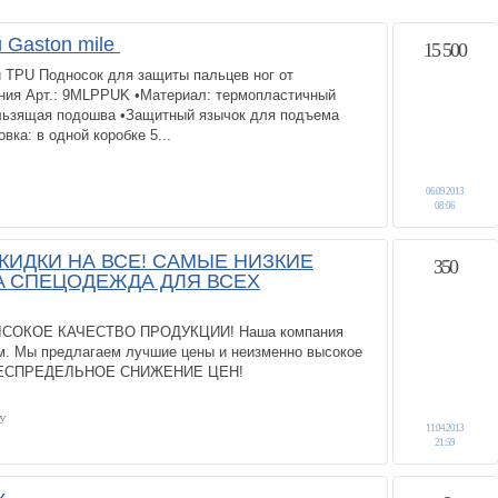
 Gaston mile
15 500
 TPU Подносок для защиты пальцев ног от
ния Арт.: 9MLPPUK •Материал: термопластичный
льзящая подошва •Защитный язычок для подъема
вка: в одной коробке 5...
06.09.2013
08:06
КИДКИ НА ВСЕ! САМЫЕ НИЗКИЕ
350
A СПЕЦОДЕЖДА ДЛЯ ВСЕХ
ОКОЕ КАЧЕСТВО ПРОДУКЦИИ! Наша компания
м. Мы предлагаем лучшие цены и неизменно высокое
!! БЕСПРЕДЕЛЬНОЕ СНИЖЕНИЕ ЦЕН!
У
11.04.2013
21:59