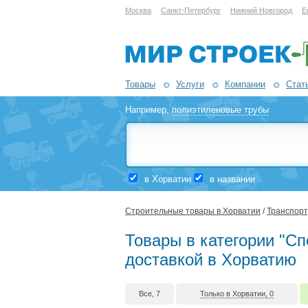
Москва
Санкт-Петербург
Нижний Новгород
Е
Товары
Услуги
Компании
Стат
Например,
полиэтиленовые трубы
в Хорватии
в названии
Строительные товары в Хорватии
/
Транспорт
Товары в категории "С
доставкой в Хорватию
Все, 7
Только в Хорватии, 0