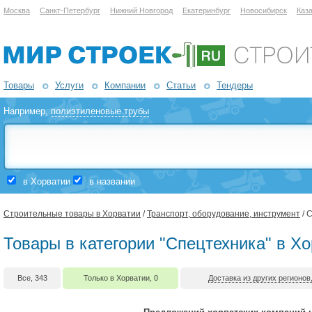
Москва
Санкт-Петербург
Нижний Новгород
Екатеринбург
Новосибирск
Каз
Товары
Услуги
Компании
Статьи
Тендеры
Например,
полиэтиленовые трубы
в Хорватии
в названии
Строительные товары в Хорватии
/
Транспорт, оборудование, инструмент
/ 
Товары в категории "Спецтехника" в Х
Все, 343
Только в Хорватии, 0
Доставка из других регионов