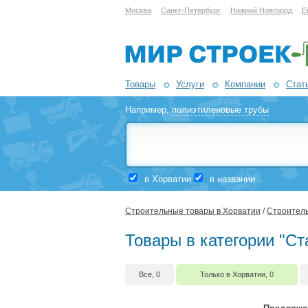
Москва
Санкт-Петербург
Нижний Новгород
Е
Товары
Услуги
Компании
Стат
Например,
полиэтиленовые трубы
в Хорватии
в названии
Строительные товары в Хорватии
/
Строитель
Товары в категории "С
Все, 0
Только в Хорватии, 0