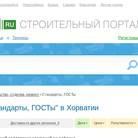
катеринбург
Новосибирск
Казань
Самара
Краснодар
Другие города
ьи
Тендеры
Регистрац
ство, отделка, ремонт
/ Стандарты, ГОСТы
тандарты, ГОСТы" в Хорватии
Доставка из других регионов, 0
Дата
Цена
Популярность