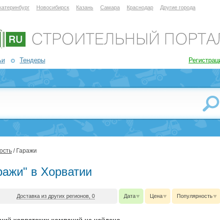
катеринбург
Новосибирск
Казань
Самара
Краснодар
Другие города
ьи
Тендеры
Регистрац
ость
/ Гаражи
ражи" в Хорватии
Доставка из других регионов, 0
Дата
Цена
Популярность