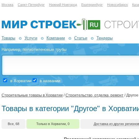
Москва
Санкт-Петербург
Нижний Новгород
Екатеринбург
Новосибирск
Каз
Товары
Услуги
Компании
Статьи
Тендеры
Например,
полиэтиленовые трубы
в Хорватии
в названии
Строительные товары в Хорватии
/
Строительство, отделка, ремонт
/ Другое
Товары в категории "Другое" в Хорвати
Все, 68
Только в Хорватии, 0
Доставка из других регионов