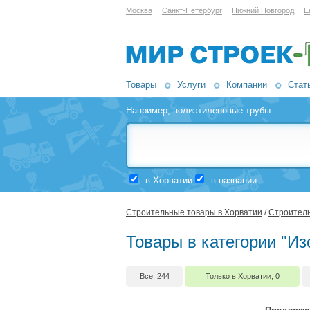
Москва
Санкт-Петербург
Нижний Новгород
Е
Товары
Услуги
Компании
Стат
Например,
полиэтиленовые трубы
в Хорватии
в названии
Строительные товары в Хорватии
/
Строитель
Товары в категории "Из
Все, 244
Только в Хорватии, 0