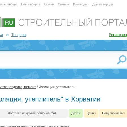
катеринбург
Новосибирск
Казань
Самара
Краснодар
Другие города
ьи
Тендеры
Регистрац
ство, отделка, ремонт
/ Изоляция, утеплитель
оляция, утеплитель" в Хорватии
Доставка из других регионов, 244
Дата
Цена
Популярность