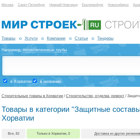
Москва
Санкт-Петербург
Нижний Новгород
Екатеринбург
Новосибирск
Каз
Товары
Услуги
Компании
Статьи
Тендеры
Например,
полиэтиленовые трубы
в Хорватии
в названии
Строительные товары в Хорватии
/
Строительство, отделка, ремонт
/ Защитн
Товары в категории "Защитные составы,
Хорватии
Все, 82
Только в Хорватии, 0
Доставка из других регионов