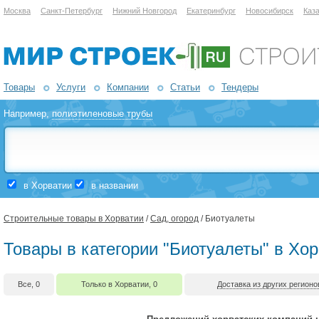
Москва
Санкт-Петербург
Нижний Новгород
Екатеринбург
Новосибирск
Каз
Товары
Услуги
Компании
Статьи
Тендеры
Например,
полиэтиленовые трубы
в Хорватии
в названии
Строительные товары в Хорватии
/
Сад, огород
/ Биотуалеты
Товары в категории "Биотуалеты" в Хо
Все, 0
Только в Хорватии, 0
Доставка из других регионо