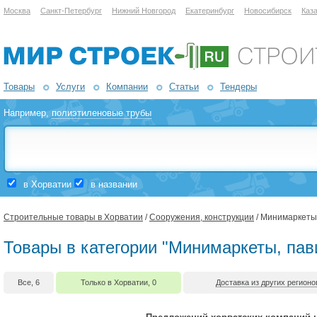
Москва
Санкт-Петербург
Нижний Новгород
Екатеринбург
Новосибирск
Каз
Товары
Услуги
Компании
Статьи
Тендеры
Например,
полиэтиленовые трубы
в Хорватии
в названии
Строительные товары в Хорватии
/
Сооружения, конструкции
/ Минимаркеты
Товары в категории "Минимаркеты, пав
Все, 6
Только в Хорватии, 0
Доставка из других регионо