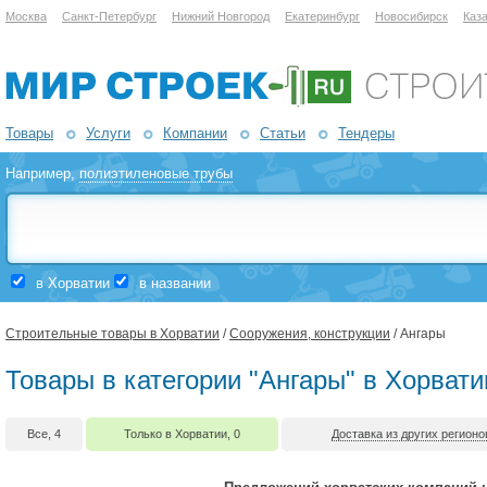
Москва
Санкт-Петербург
Нижний Новгород
Екатеринбург
Новосибирск
Каз
Товары
Услуги
Компании
Статьи
Тендеры
Например,
полиэтиленовые трубы
в Хорватии
в названии
Строительные товары в Хорватии
/
Сооружения, конструкции
/ Ангары
Товары в категории "Ангары" в Хорвати
Все, 4
Только в Хорватии, 0
Доставка из других регионо