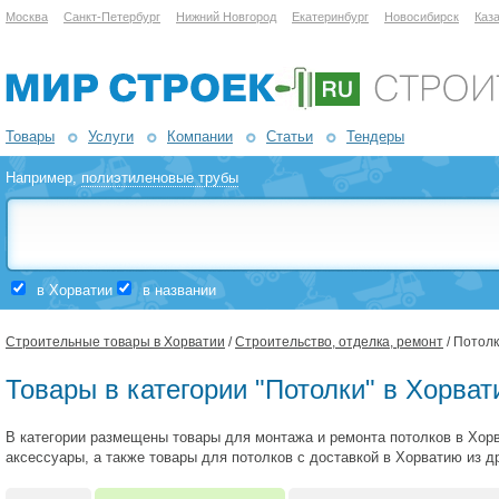
Москва
Санкт-Петербург
Нижний Новгород
Екатеринбург
Новосибирск
Каз
Товары
Услуги
Компании
Статьи
Тендеры
Например,
полиэтиленовые трубы
в Хорватии
в названии
Строительные товары в Хорватии
/
Строительство, отделка, ремонт
/ Потол
Товары в категории "Потолки" в Хорват
В категории размещены товары для монтажа и ремонта потолков в Хорв
аксессуары, а также товары для потолков с доставкой в Хорватию из др