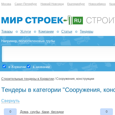
Москва
Санкт-Петербург
Нижний Новгород
Екатеринбург
Новосибирск
Каз
Товары
Услуги
Компании
Статьи
Тендеры
Например,
полиэтиленовые трубы
в Хорватии
в названии
Строительные тендеры в Хорватии
/ Сооружения, конструкции
Тендеры в категории "Сооружения, кон
Свернуть
0
Дома, срубы, бани, беседки
0