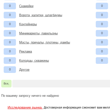
0
Скамейки
0
0
Ворота, калитки, шлагбаумы
0
0
Контейнеры
0
0
Минимаркеты, павильоны
0
0
Мосты, причалы, плотины, дамбы
0
0
Реклама
0
0
Колодцы, скважины
0
0
Другое
Все,
По вашему запросу ничего не найдено
Исследование рынка.
Достоверная информация сэкономит вам милл