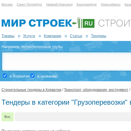
Москва
Санкт-Петербург
Нижний Новгород
Екатеринбург
Новосибирск
Каз
Товары
Услуги
Компании
Статьи
Тендеры
Например,
полиэтиленовые трубы
в Хорватии
в названии
Строительные тендеры в Хорватии
/
Транспорт, оборудование, инструмент
/
Тендеры в категории "Грузоперевозки" 
Все,