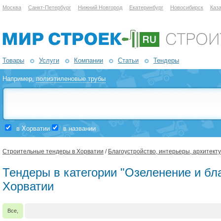
Москва
Санкт-Петербург
Нижний Новгород
Екатеринбург
Новосибирск
Каз
Товары
Услуги
Компании
Статьи
Тендеры
Например,
полиэтиленовые трубы
в Хорватии
в названии
Строительные тендеры в Хорватии
/
Благоустройство, интерьеры, архитект
Тендеры в категории "Озеленение и бла
Хорватии
Все,