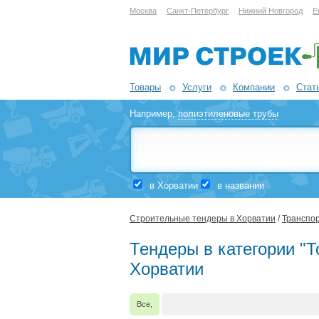
Москва
Санкт-Петербург
Нижний Новгород
Е
Товары
Услуги
Компании
Стат
Например,
полиэтиленовые трубы
в Хорватии
в названии
Строительные тендеры в Хорватии
/
Транспор
Тендеры в категории "Т
Хорватии
Все,