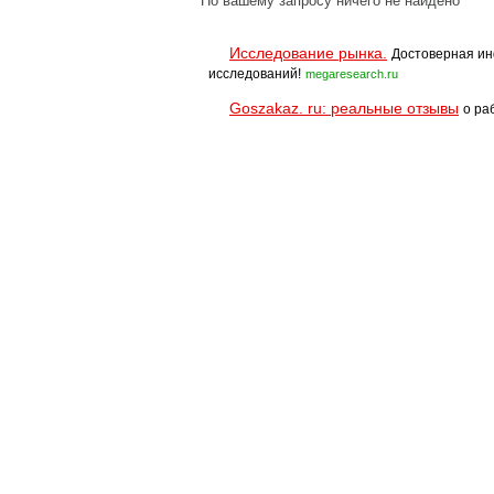
По вашему запросу ничего не найдено
Исследование рынка.
Достоверная ин
исследований!
megaresearch.ru
Goszakaz. ru: реальные отзывы
о ра