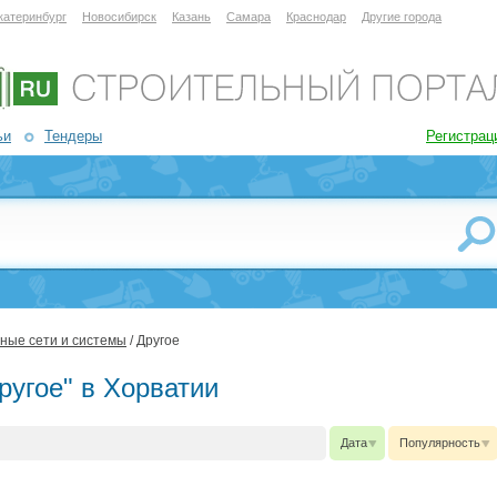
катеринбург
Новосибирск
Казань
Самара
Краснодар
Другие города
ьи
Тендеры
Регистрац
ные сети и системы
/ Другое
ругое" в Хорватии
Дата
Популярность