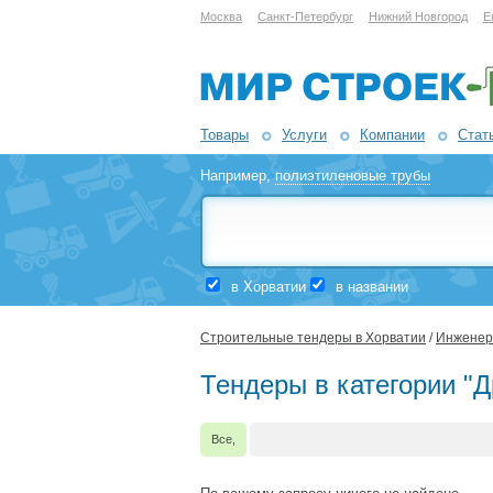
Москва
Санкт-Петербург
Нижний Новгород
Е
Товары
Услуги
Компании
Стат
Например,
полиэтиленовые трубы
в Хорватии
в названии
Строительные тендеры в Хорватии
/
Инженер
Тендеры в категории "Д
Все,