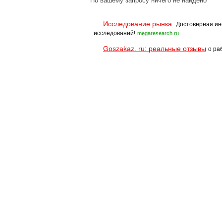
По вашему запросу ничего не найдено
Исследование рынка.
Достоверная ин
исследований!
megaresearch.ru
Goszakaz. ru: реальные отзывы
о ра