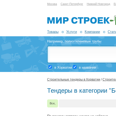
Москва
Санкт-Петербург
Нижний Новгород
Е
Товары
Услуги
Компании
Стат
Например,
полиэтиленовые трубы
в Хорватии
в названии
Строительные тендеры в Хорватии
/
Строител
Тендеры в категории "Б
Все,