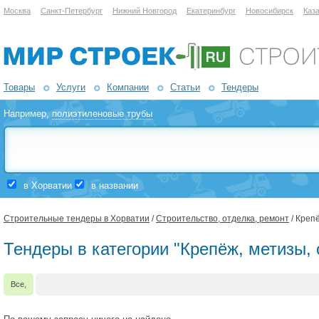
Москва
Санкт-Петербург
Нижний Новгород
Екатеринбург
Новосибирск
Каз
Товары
Услуги
Компании
Статьи
Тендеры
Например,
полиэтиленовые трубы
в Хорватии
в названии
Строительные тендеры в Хорватии
/
Строительство, отделка, ремонт
/ Креп
Тендеры в категории "Крепёж, метизы, 
Все,