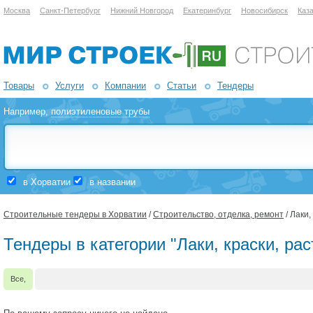
Москва
Санкт-Петербург
Нижний Новгород
Екатеринбург
Новосибирск
Каз
Товары
Услуги
Компании
Статьи
Тендеры
Например,
полиэтиленовые трубы
в Хорватии
в названии
Строительные тендеры в Хорватии
/
Строительство, отделка, ремонт
/ Лаки,
Тендеры в категории "Лаки, краски, ра
Все,