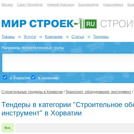
Москва
Санкт-Петербург
Нижний Новгород
Екатеринбург
Новосибирск
Каз
Товары
Услуги
Компании
Статьи
Тендеры
Например,
полиэтиленовые трубы
в Хорватии
в названии
Строительные тендеры в Хорватии
/
Транспорт, оборудование, инструмент
/
Тендеры в категории "Строительное об
инструмент" в Хорватии
Все,