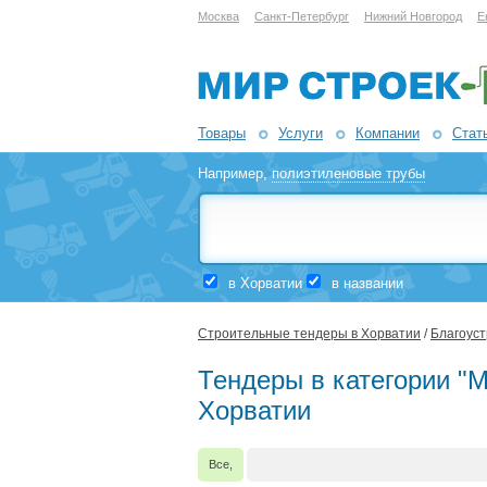
Москва
Санкт-Петербург
Нижний Новгород
Е
Товары
Услуги
Компании
Стат
Например,
полиэтиленовые трубы
в Хорватии
в названии
Строительные тендеры в Хорватии
/
Благоуст
Тендеры в категории "
Хорватии
Все,