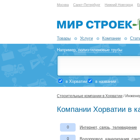
Москва
Санкт-Петербург
Нижний Новгород
Е
Товары
Услуги
Компании
Стат
Например,
полиэтиленовые трубы
в Хорватии
в названии
Строительные компании в Хорватии
/ Инжене
Компании Хорватии в к
0
Интернет, связь, телевидение
0
Водопровод, канализация, сан