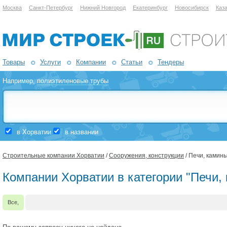
Москва
Санкт-Петербург
Нижний Новгород
Екатеринбург
Новосибирск
Каз
Товары
Услуги
Компании
Статьи
Тендеры
Например,
полиэтиленовые трубы
в Хорватии
в названии
Строительные компании Хорватии
/
Сооружения, конструкции
/ Печи, камин
Компании Хорватии в категории "Печи,
Все,