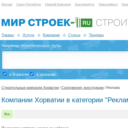
Москва
Санкт-Петербург
Нижний Новгород
Екатеринбург
Новосибирск
Каз
Товары
Услуги
Компании
Статьи
Тендеры
Например,
полиэтиленовые трубы
в Хорватии
в названии
Строительные компании Хорватии
/
Сооружения, конструкции
/ Реклама
Компании Хорватии в категории "Рекла
Все,