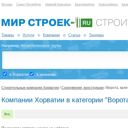
Москва
Санкт-Петербург
Нижний Новгород
Екатеринбург
Новосибирск
Каз
Товары
Услуги
Компании
Статьи
Тендеры
Например,
полиэтиленовые трубы
в Хорватии
в названии
Строительные компании Хорватии
/
Сооружения, конструкции
/ Ворота, кал
Компании Хорватии в категории "Ворот
Все,